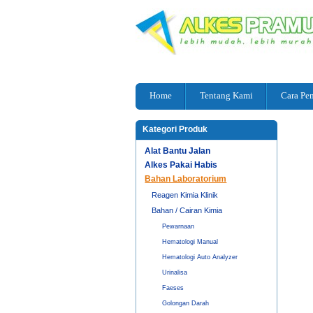
Home
Tentang Kami
Cara Pe
Kategori Produk
Alat Bantu Jalan
Alkes Pakai Habis
Bahan Laboratorium
Reagen Kimia Klinik
Bahan / Cairan Kimia
Pewarnaan
Hematologi Manual
Hematologi Auto Analyzer
Urinalisa
Faeses
Golongan Darah