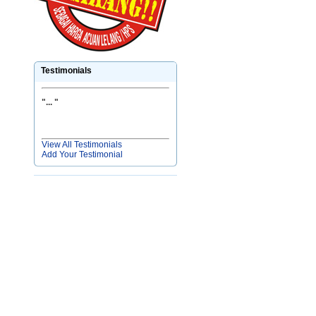
Testimonials
"
... "
View All Testimonials
Add Your Testimonial