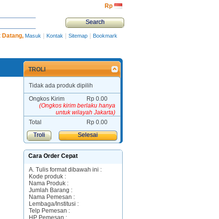
Rp‎
 Datang,
|
|
|
Masuk
Kontak
Sitemap
Bookmark
TROLI
Tidak ada produk dipilih
Ongkos Kirim
Rp‎ 0.00
(Ongkos kirim berlaku hanya
untuk wilayah Jakarta)
Total
Rp‎ 0.00
Troli
Selesai
Cara Order Cepat
A. Tulis format dibawah ini :
Kode produk :
Nama Produk :
Jumlah Barang :
Nama Pemesan :
Lembaga/Institusi :
Telp Pemesan :
HP Pemesan :