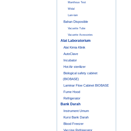
Manthoux Test
Widal
Lain-lain
Bahan Disposible
Vacuette Tube
Vacuette Acessories
Alat Laboratorium
Alat Kimia Klinik
AutoClave
Incubator
Hot Air sterilizer
Biological safety cabinet
(BIOBASE)
Laminar Flow Cabinet BIOBASE
Fume Hood
Refrigerator
Bank Darah
Instrument Umum
Kursi Bank Darah
Blood Freezer
Vaccine Refrigerator