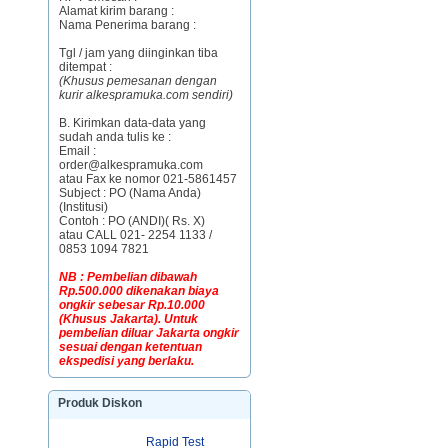
Alamat kirim barang :
Nama Penerima barang :
Tgl / jam yang diinginkan tiba
ditempat :
(Khusus pemesanan dengan
kurir alkespramuka.com sendiri)
B. Kirimkan data-data yang
sudah anda tulis ke :
Email :
order@alkespramuka.com
atau Fax ke nomor 021-5861457
Subject : PO (Nama Anda)
(Institusi)
Contoh : PO (ANDI)( Rs. X)
atau CALL 021- 2254 1133 /
0853 1094 7821
NB : Pembelian dibawah
Rp.500.000 dikenakan biaya
ongkir sebesar Rp.10.000
(Khusus Jakarta). Untuk
pembelian diluar Jakarta ongkir
sesuai dengan ketentuan
ekspedisi yang berlaku.
Produk Diskon
Rapid Test