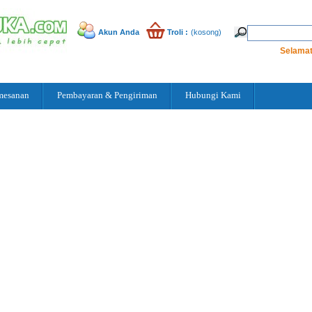
Akun Anda
Troli :
(kosong)
Selamat
mesanan
Pembayaran & Pengiriman
Hubungi Kami