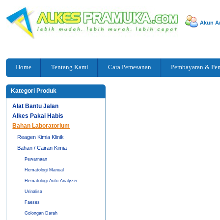
Akun A
Home
Tentang Kami
Cara Pemesanan
Pembayaran & Pe
Kategori Produk
Alat Bantu Jalan
Alkes Pakai Habis
Bahan Laboratorium
Reagen Kimia Klinik
Bahan / Cairan Kimia
Pewarnaan
Hematologi Manual
Hematologi Auto Analyzer
Urinalisa
Faeses
Golongan Darah