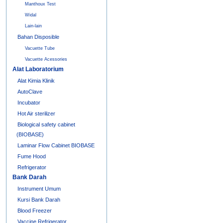
Manthoux Test
Widal
Lain-lain
Bahan Disposible
Vacuette Tube
Vacuette Acessories
Alat Laboratorium
Alat Kimia Klinik
AutoClave
Incubator
Hot Air sterilizer
Biological safety cabinet
(BIOBASE)
Laminar Flow Cabinet BIOBASE
Fume Hood
Refrigerator
Bank Darah
Instrument Umum
Kursi Bank Darah
Blood Freezer
Vaccine Refrigerator