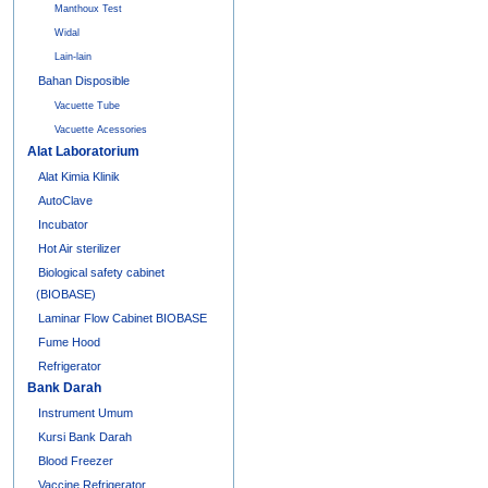
Manthoux Test
Widal
Lain-lain
Bahan Disposible
Vacuette Tube
Vacuette Acessories
Alat Laboratorium
Alat Kimia Klinik
AutoClave
Incubator
Hot Air sterilizer
Biological safety cabinet
(BIOBASE)
Laminar Flow Cabinet BIOBASE
Fume Hood
Refrigerator
Bank Darah
Instrument Umum
Kursi Bank Darah
Blood Freezer
Vaccine Refrigerator