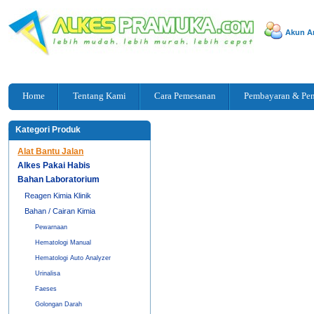
Akun A
Home
Tentang Kami
Cara Pemesanan
Pembayaran & Pe
Kategori Produk
Alat Bantu Jalan
Alkes Pakai Habis
Bahan Laboratorium
Reagen Kimia Klinik
Bahan / Cairan Kimia
Pewarnaan
Hematologi Manual
Hematologi Auto Analyzer
Urinalisa
Faeses
Golongan Darah