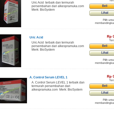
Ter
Uric Acid terbaik dan termurah
Beli
persembahan dari alkespramuka.com
Merk: BioSystem
Lihat
Pilih unt
membandingka
Rp‎ 
Uric Acid
Ter
Uric Acid terbaik dan termurah
Beli
persembahan dari alkespramuka.com
Merk: BioSystem
Lihat
Pilih unt
membandingka
Rp‎ 
A. Control Serum LEVEL 1
Ter
A. Control Serum LEVEL 1 terbaik dan
Beli
termurah persembahan dari
alkespramuka.com Merk: BioSystem
Lihat
Pilih unt
membandingka