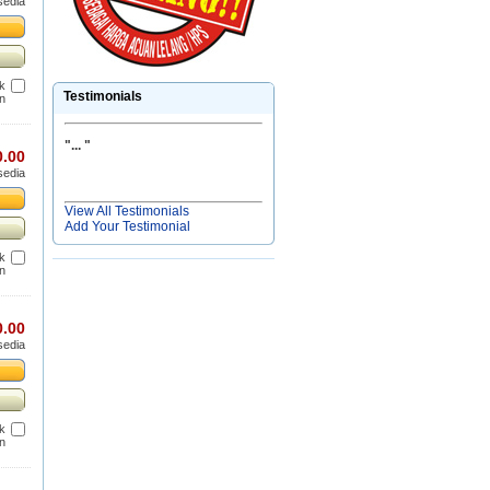
sedia
uk
Testimonials
n
"
... "
0.00
sedia
View All Testimonials
Add Your Testimonial
uk
n
0.00
sedia
uk
n