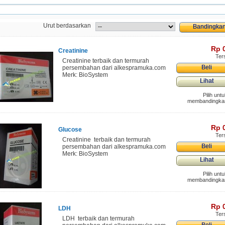
Urut berdasarkan
Rp‎ 
Creatinine
Ter
Creatinine terbaik dan termurah
Beli
persembahan dari alkespramuka.com
Merk: BioSystem
Lihat
Pilih unt
membandingka
Rp‎ 
Glucose
Ter
Creatinine terbaik dan termurah
Beli
persembahan dari alkespramuka.com
Merk: BioSystem
Lihat
Pilih unt
membandingka
Rp‎ 
LDH
Ter
LDH terbaik dan termurah