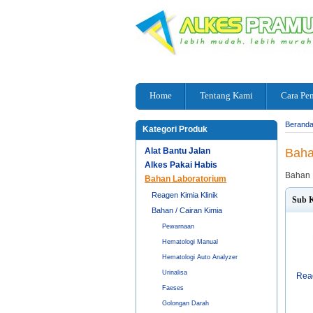
Home
Tentang Kami
Cara Pe
Berand
Kategori Produk
Alat Bantu Jalan
Baha
Alkes Pakai Habis
Bahan 
Bahan Laboratorium
Reagen Kimia Klinik
Sub K
Bahan / Cairan Kimia
Pewarnaan
Hematologi Manual
Hematologi Auto Analyzer
Urinalisa
Reag
Faeses
Golongan Darah