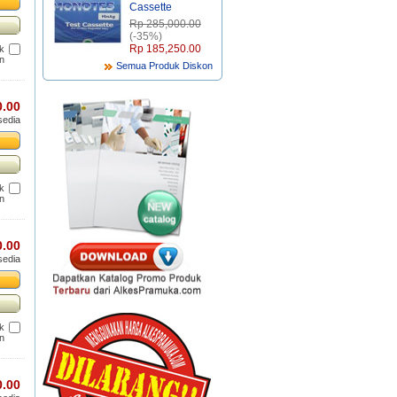
Cassette
Rp‎ 285,000.00
(-35%)
Rp‎ 185,250.00
uk
n
Semua Produk Diskon
0.00
sedia
uk
n
0.00
sedia
uk
n
0.00