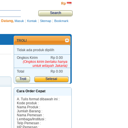
Rp‎
 Datang,
|
|
|
Masuk
Kontak
Sitemap
Bookmark
TROLI
Tidak ada produk dipilih
Ongkos Kirim
Rp‎ 0.00
(Ongkos kirim berlaku hanya
untuk wilayah Jakarta)
Total
Rp‎ 0.00
Troli
Selesai
Cara Order Cepat
A. Tulis format dibawah ini :
Kode produk :
Nama Produk :
Jumlah Barang :
Nama Pemesan :
Lembaga/Institusi :
Telp Pemesan :
HP Pemesan :