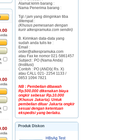
Alamat kirim barang :
Nama Penerima barang :
Tgl / jam yang diinginkan tiba
ditempat :
(Khusus pemesanan dengan
kurir alkespramuka.com sendiri)
0.00
sedia
B. Kirimkan data-data yang
sudah anda tulis ke :
Email :
order@alkespramuka.com
atau Fax ke nomor 021-5861457
uk
Subject : PO (Nama Anda)
n
(Institusi)
Contoh : PO (ANDI)( Rs. X)
atau CALL 021- 2254 1133 /
0853 1094 7821
0.00
sedia
NB : Pembelian dibawah
Rp.500.000 dikenakan biaya
ongkir sebesar Rp.10.000
(Khusus Jakarta). Untuk
pembelian diluar Jakarta ongkir
uk
sesuai dengan ketentuan
n
ekspedisi yang berlaku.
Produk Diskon
0.00
sedia
HBsAg Test