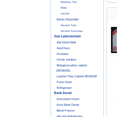
Manthoux Test
Widal
Lain-lain
Bahan Disposible
Vacuette Tube
Vacuette Acessories
Alat Laboratorium
Alat Kimia Klinik
AutoClave
Incubator
Hot Air sterilizer
Biological safety cabinet
(BIOBASE)
Laminar Flow Cabinet BIOBASE
Fume Hood
Refrigerator
Bank Darah
Instrument Umum
Kursi Bank Darah
Blood Freezer
Vaccine Refrigerator