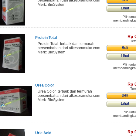
Beli
persembahan dari alkespramuka.com
Merk: BioSystem
Lihat
Pilih unt
membandingka
Rp‎ 
Protein Total
Ter
Protein Total terbaik dan termurah
Beli
persembahan dari alkespramuka.com
Merk: BioSystem
Lihat
Pilih unt
membandingka
Rp‎ 
Urea Color
Ter
Urea Color terbaik dan termurah
Beli
persembahan dari alkespramuka.com
Merk: BioSystem
Lihat
Pilih unt
membandingka
Rp‎ 
Uric Acid