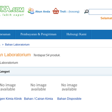
Akun Anda
Troli :
(kosong)
Selamat
mesanan
Pembayaran & Pengiriman
Hubungi Kami
a
>
Bahan Laboratorium
n Laboratorium
Terdapat 54 produk.
Laboratorium
ategori
en Kimia Klinik
Bahan / Cairan Kimia
Bahan Disposible