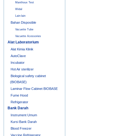
Manthoux Test
Widal
Lain-lain
Bahan Disposible
Vacuette Tube
Vacuette Acessories
Alat Laboratorium
Alat Kimia Klinik
AutoClave
Incubator
Hot Air sterilizer
Biological safety cabinet
(BIOBASE)
Laminar Flow Cabinet BIOBASE
Fume Hood
Refrigerator
Bank Darah
Instrument Umum
Kursi Bank Darah
Blood Freezer
Vaccine Refrigerator