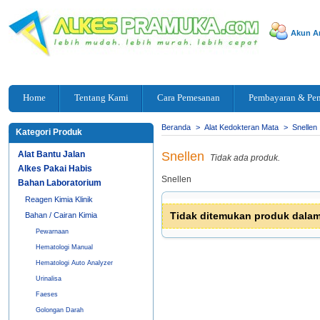
Akun A
Home
Tentang Kami
Cara Pemesanan
Pembayaran & Pe
Beranda
>
Alat Kedokteran Mata
>
Snellen
Kategori Produk
Alat Bantu Jalan
Snellen
Tidak ada produk.
Alkes Pakai Habis
Snellen
Bahan Laboratorium
Reagen Kimia Klinik
Tidak ditemukan produk dalam 
Bahan / Cairan Kimia
Pewarnaan
Hematologi Manual
Hematologi Auto Analyzer
Urinalisa
Faeses
Golongan Darah