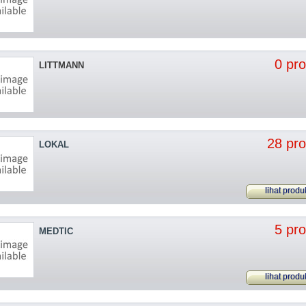
0 pr
LITTMANN
28 pr
LOKAL
lihat produ
5 pr
MEDTIC
lihat produ