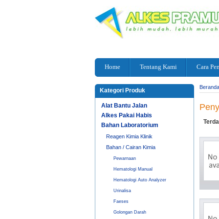
Home
Tentang Kami
Cara Pe
Berand
Kategori Produk
Alat Bantu Jalan
Peny
Alkes Pakai Habis
Terda
Bahan Laboratorium
Reagen Kimia Klinik
Bahan / Cairan Kimia
Pewarnaan
Hematologi Manual
Hematologi Auto Analyzer
Urinalisa
Faeses
Golongan Darah