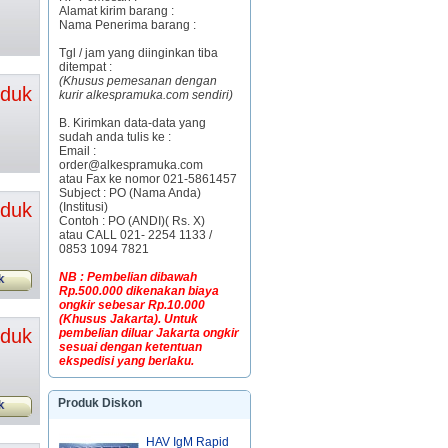
Alamat kirim barang :
Nama Penerima barang :
Tgl / jam yang diinginkan tiba
ditempat :
(Khusus pemesanan dengan
oduk
kurir alkespramuka.com sendiri)
B. Kirimkan data-data yang
sudah anda tulis ke :
Email :
order@alkespramuka.com
atau Fax ke nomor 021-5861457
Subject : PO (Nama Anda)
oduk
(Institusi)
Contoh : PO (ANDI)( Rs. X)
atau CALL 021- 2254 1133 /
0853 1094 7821
NB : Pembelian dibawah
k
Rp.500.000 dikenakan biaya
ongkir sebesar Rp.10.000
(Khusus Jakarta). Untuk
oduk
pembelian diluar Jakarta ongkir
sesuai dengan ketentuan
ekspedisi yang berlaku.
Produk Diskon
k
HAV IgM Rapid