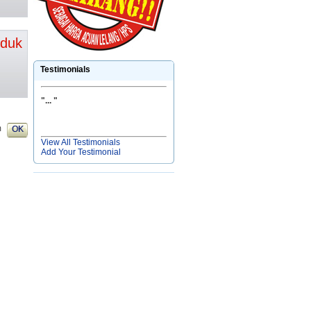
oduk
Testimonials
"
... "
m
View All Testimonials
Add Your Testimonial