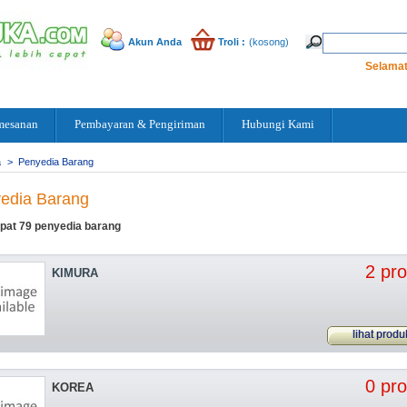
Akun Anda
Troli :
(kosong)
Selamat
mesanan
Pembayaran & Pengiriman
Hubungi Kami
a
>
Penyedia Barang
edia Barang
pat 79 penyedia barang
2 pr
KIMURA
lihat produ
0 pr
KOREA