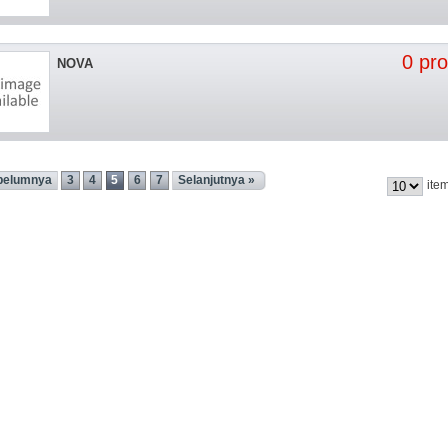
0 pr
NOVA
belumnya
3
4
5
6
7
Selanjutnya »
ite