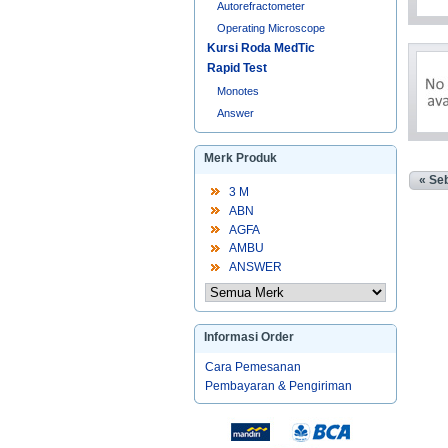
Autorefractometer
Operating Microscope
Kursi Roda MedTic
Rapid Test
Monotes
Answer
Merk Produk
« Se
3 M
ABN
AGFA
AMBU
ANSWER
Informasi Order
Cara Pemesanan
Pembayaran & Pengiriman