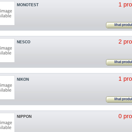
1 pr
MONOTEST
lihat produ
2 pr
NESCO
lihat produ
1 pr
NIKON
lihat produ
0 pr
NIPPON