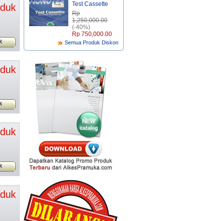
Test Cassette
oduk
Rp‎
1,250,000.00
(-40%)
Rp‎ 750,000.00
k
Semua Produk Diskon
oduk
k
oduk
k
oduk