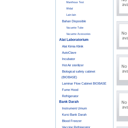
Manthoux Test
Widal
Lain-lain
Bahan Disposible
Vacuette Tube
Vacuette Acessories
Alat Laboratorium
Alat Kimia Klinik
AutoClave
Incubator
Hot Air sterilizer
Biological safety cabinet
(BIOBASE)
Laminar Flow Cabinet BIOBASE
Fume Hood
Refrigerator
Bank Darah
Instrument Umum
Kursi Bank Darah
Blood Freezer
Vaccine Refrigerator