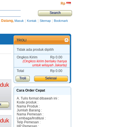
Rp‎
 Datang,
|
|
|
Masuk
Kontak
Sitemap
Bookmark
TROLI
Tidak ada produk dipilih
Ongkos Kirim
Rp‎ 0.00
(Ongkos kirim berlaku hanya
untuk wilayah Jakarta)
Total
Rp‎ 0.00
Troli
Selesai
oduk
Cara Order Cepat
A. Tulis format dibawah ini :
Kode produk :
k
Nama Produk :
Jumlah Barang :
Nama Pemesan :
Lembaga/Institusi :
oduk
Telp Pemesan :
HP Pemesan :