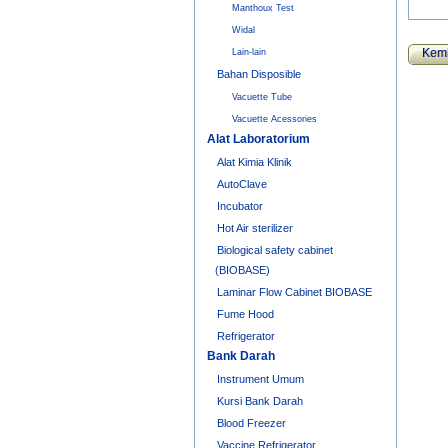
Manthoux Test
Widal
Kemb
Lain-lain
Bahan Disposible
Vacuette Tube
Vacuette Acessories
Alat Laboratorium
Alat Kimia Klinik
AutoClave
Incubator
Hot Air sterilizer
Biological safety cabinet
(BIOBASE)
Laminar Flow Cabinet BIOBASE
Fume Hood
Refrigerator
Bank Darah
Instrument Umum
Kursi Bank Darah
Blood Freezer
Vaccine Refrigerator