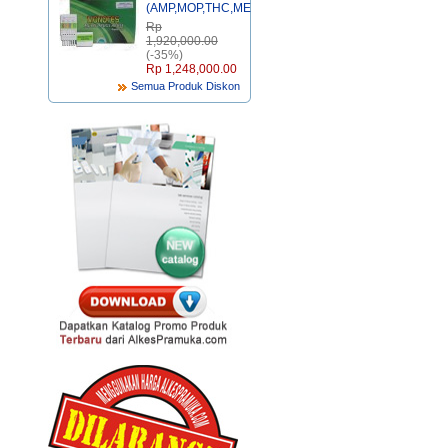
(AMP,MOP,THC,MET,COC,BZO)
Rp‎
1,920,000.00
(-35%)
Rp‎ 1,248,000.00
Semua Produk Diskon