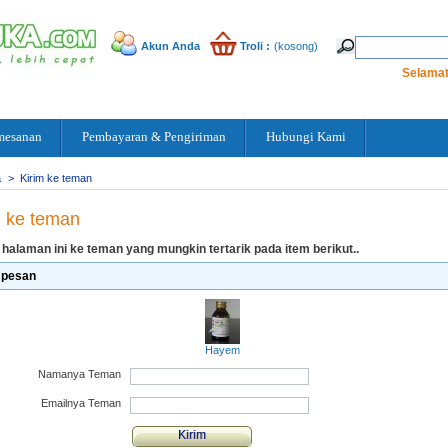
Akun Anda
Troli :
(kosong)
Selamat
mesanan
Pembayaran & Pengiriman
Hubungi Kami
a
>
Kirim ke teman
m ke teman
 halaman ini ke teman yang mungkin tertarik pada item berikut..
 pesan
Hayem
Namanya Teman
Emailnya Teman