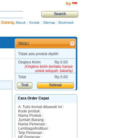
Rp‎
 Datang,
|
|
|
Masuk
Kontak
Sitemap
Bookmark
TROLI
Tidak ada produk dipilih
Ongkos Kirim
Rp‎ 0.00
(Ongkos kirim berlaku hanya
untuk wilayah Jakarta)
Total
Rp‎ 0.00
Troli
Selesai
Cara Order Cepat
A. Tulis format dibawah ini :
Kode produk :
Nama Produk :
Jumlah Barang :
Nama Pemesan :
Lembaga/Institusi :
Telp Pemesan :
HP Pemesan :