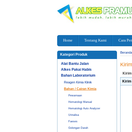
Home
Tentang Kami
Cara Pe
Berand
Kategori Produk
Alat Bantu Jalan
Kiri
Alkes Pakai Habis
Kirim
Bahan Laboratorium
Kirim
Reagen Kimia Klinik
Bahan / Cairan Kimia
Pewarnaan
Hematologi Manual
Hematologi Auto Analyzer
Urinalisa
Faeses
Golongan Darah