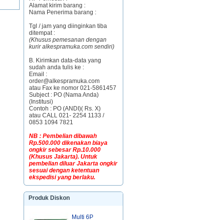
Alamat kirim barang :
Nama Penerima barang :
Tgl / jam yang diinginkan tiba
ditempat :
(Khusus pemesanan dengan
kurir alkespramuka.com sendiri)
B. Kirimkan data-data yang
sudah anda tulis ke :
Email :
order@alkespramuka.com
atau Fax ke nomor 021-5861457
Subject : PO (Nama Anda)
(Institusi)
Contoh : PO (ANDI)( Rs. X)
atau CALL 021- 2254 1133 /
0853 1094 7821
NB : Pembelian dibawah
Rp.500.000 dikenakan biaya
ongkir sebesar Rp.10.000
(Khusus Jakarta). Untuk
pembelian diluar Jakarta ongkir
sesuai dengan ketentuan
ekspedisi yang berlaku.
Produk Diskon
Multi 6P