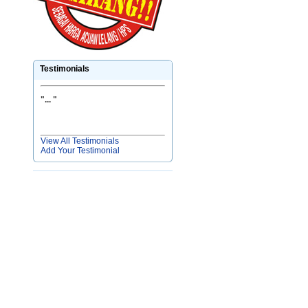
Testimonials
"
... "
View All Testimonials
Add Your Testimonial