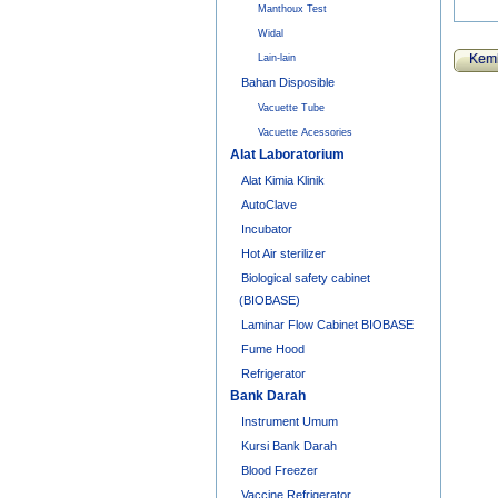
Manthoux Test
Widal
Kemb
Lain-lain
Bahan Disposible
Vacuette Tube
Vacuette Acessories
Alat Laboratorium
Alat Kimia Klinik
AutoClave
Incubator
Hot Air sterilizer
Biological safety cabinet
(BIOBASE)
Laminar Flow Cabinet BIOBASE
Fume Hood
Refrigerator
Bank Darah
Instrument Umum
Kursi Bank Darah
Blood Freezer
Vaccine Refrigerator