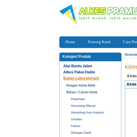
Home
Tentang Kami
Cara Pe
Berand
Kategori Produk
Alat Bantu Jalan
Kiri
Alkes Pakai Habis
Kirim
Bahan Laboratorium
Kirim
Reagen Kimia Klinik
Bahan / Cairan Kimia
Pewarnaan
Hematologi Manual
Hematologi Auto Analyzer
Urinalisa
Faeses
Golongan Darah