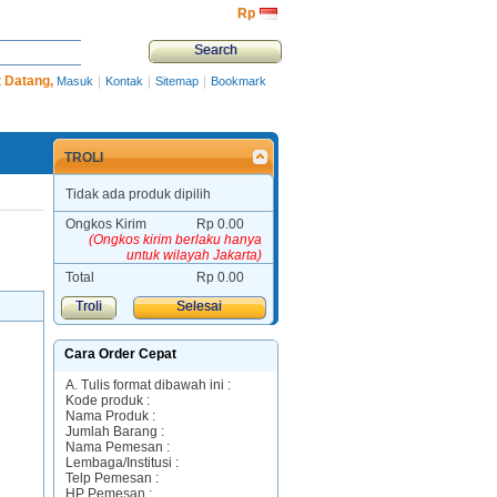
Rp‎
 Datang,
|
|
|
Masuk
Kontak
Sitemap
Bookmark
TROLI
Tidak ada produk dipilih
Ongkos Kirim
Rp‎ 0.00
(Ongkos kirim berlaku hanya
untuk wilayah Jakarta)
Total
Rp‎ 0.00
Troli
Selesai
Cara Order Cepat
A. Tulis format dibawah ini :
Kode produk :
Nama Produk :
Jumlah Barang :
Nama Pemesan :
Lembaga/Institusi :
Telp Pemesan :
HP Pemesan :