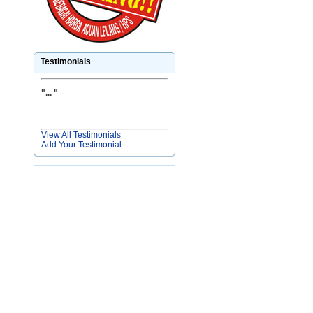
Testimonials
"
... "
View All Testimonials
Add Your Testimonial