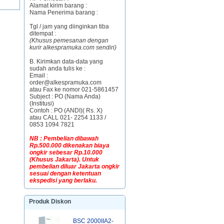
Alamat kirim barang :
Nama Penerima barang :
Tgl / jam yang diinginkan tiba
ditempat :
(Khusus pemesanan dengan
kurir alkespramuka.com sendiri)
B. Kirimkan data-data yang
sudah anda tulis ke :
Email :
order@alkespramuka.com
atau Fax ke nomor 021-5861457
Subject : PO (Nama Anda)
(Institusi)
Contoh : PO (ANDI)( Rs. X)
atau CALL 021- 2254 1133 /
0853 1094 7821
NB : Pembelian dibawah
Rp.500.000 dikenakan biaya
ongkir sebesar Rp.10.000
(Khusus Jakarta). Untuk
pembelian diluar Jakarta ongkir
sesuai dengan ketentuan
ekspedisi yang berlaku.
Produk Diskon
BSC 2000IIA2-