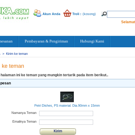
Akun Anda
Troli :
(kosong)
Selamat
mesanan
Pembayaran & Pengiriman
Hubungi Kami
a
>
Kirim ke teman
m ke teman
 halaman ini ke teman yang mungkin tertarik pada item berikut..
 pesan
Petri Dishes, PS material. Dia.90mm x 15mm
Namanya Teman
Emailnya Teman