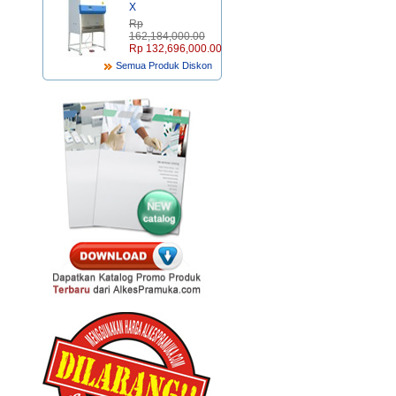
X
Rp‎
162,184,000.00
Rp‎ 132,696,000.00
Semua Produk Diskon