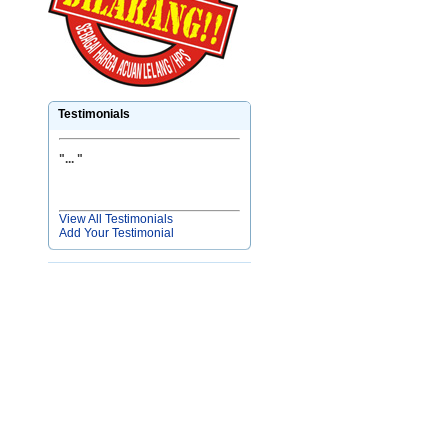
Testimonials
"
... "
View All Testimonials
Add Your Testimonial