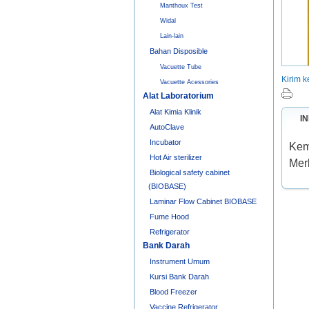
Manthoux Test
Widal
Lain-lain
Bahan Disposible
Vacuette Tube
Kirim 
Vacuette Acessories
Alat Laboratorium
Alat Kimia Klinik
I
AutoClave
Incubator
Kem
Hot Air sterilizer
Mer
Biological safety cabinet
(BIOBASE)
Laminar Flow Cabinet BIOBASE
Fume Hood
Refrigerator
Bank Darah
Instrument Umum
Kursi Bank Darah
Blood Freezer
Vaccine Refrigerator