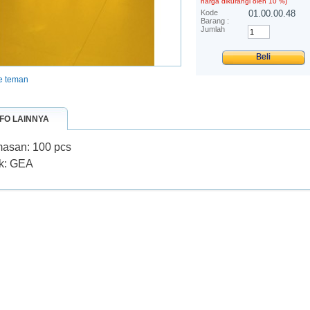
harga dikurangi oleh
10
%)
Kode
01.00.00.48
Barang :
Jumlah
ke teman
NFO LAINNYA
asan: 100 pcs
k: GEA