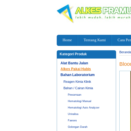
Home
Tentang Kami
Cara Pe
Berand
Kategori Produk
Alat Bantu Jalan
Bloo
Alkes Pakai Habis
Bahan Laboratorium
Reagen Kimia Klinik
Bahan / Cairan Kimia
Pewarnaan
Hematologi Manual
Hematologi Auto Analyzer
Urinalisa
Faeses
Golongan Darah