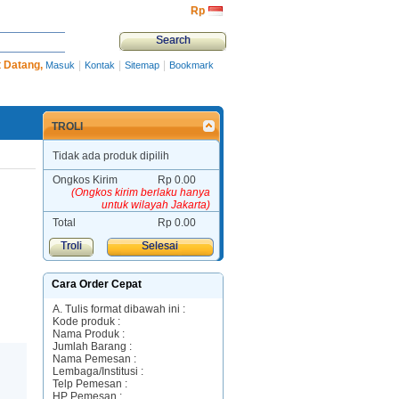
Rp‎
 Datang,
|
|
|
Masuk
Kontak
Sitemap
Bookmark
TROLI
Tidak ada produk dipilih
Ongkos Kirim
Rp‎ 0.00
(Ongkos kirim berlaku hanya
untuk wilayah Jakarta)
Total
Rp‎ 0.00
Troli
Selesai
Cara Order Cepat
A. Tulis format dibawah ini :
Kode produk :
Nama Produk :
Jumlah Barang :
Nama Pemesan :
Lembaga/Institusi :
Telp Pemesan :
HP Pemesan :