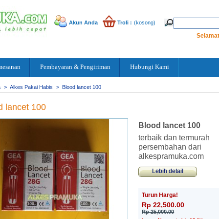
Akun Anda
Troli :
(kosong)
Selamat
mesanan
Pembayaran & Pengiriman
Hubungi Kami
a
>
Alkes Pakai Habis
>
Blood lancet 100
d lancet 100
Blood lancet 100
terbaik dan termurah
persembahan dari
alkespramuka.com
Lebih detail
Turun Harga!
Rp‎ 22,500.00
Rp‎ 25,000.00