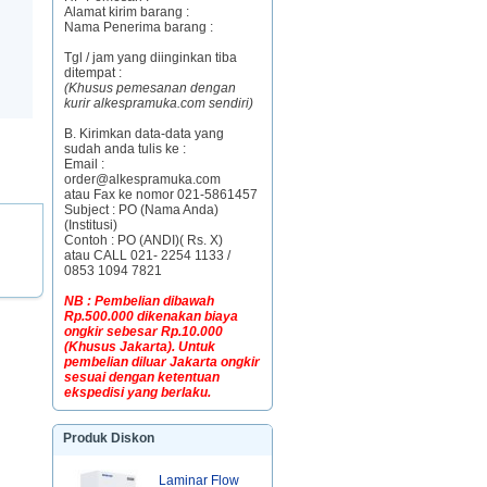
Alamat kirim barang :
Nama Penerima barang :
Tgl / jam yang diinginkan tiba
ditempat :
(Khusus pemesanan dengan
kurir alkespramuka.com sendiri)
B. Kirimkan data-data yang
sudah anda tulis ke :
Email :
order@alkespramuka.com
atau Fax ke nomor 021-5861457
Subject : PO (Nama Anda)
(Institusi)
Contoh : PO (ANDI)( Rs. X)
atau CALL 021- 2254 1133 /
0853 1094 7821
NB : Pembelian dibawah
Rp.500.000 dikenakan biaya
ongkir sebesar Rp.10.000
(Khusus Jakarta). Untuk
pembelian diluar Jakarta ongkir
sesuai dengan ketentuan
ekspedisi yang berlaku.
Produk Diskon
Laminar Flow