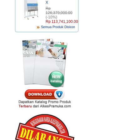
X
Rp‎
126,379,000.00
(-10%)
Rp‎ 113,741,100.00
Semua Produk Diskon