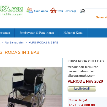
Akun Anda
Troli :
(kosong)
Selamat
mesanan
Pembayaran & Pengiriman
Hubungi Kami
a
>
Alat Bantu Jalan
>
KURSI RODA 2 IN 1 BAB
I RODA 2 IN 1 BAB
KURSI RODA 2 IN 1 BAB
terbaik dan termurah
persembahan dari
alkespramuka.com
PERIODE Nov 2020
Lebih detail
Turun Harga!
Rp‎ 1,564,000.00