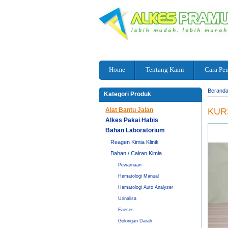
Home
Tentang Kami
Cara Pe
Berand
Kategori Produk
Alat Bantu Jalan
KURS
Alkes Pakai Habis
Bahan Laboratorium
Reagen Kimia Klinik
Bahan / Cairan Kimia
Pewarnaan
Hematologi Manual
Hematologi Auto Analyzer
Urinalisa
Faeses
Golongan Darah