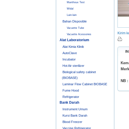
Manthoux Test
Widal
Lain-lain
Bahan Disposible
Vacuette Tube
Kirim 
Vacuette Acessories
Alat Laboratorium
Alat Kimia Klinik
I
AutoClave
Incubator
Kema
Hot Air sterilizer
Mer
Biological safety cabinet
(BIOBASE)
NB 
Laminar Flow Cabinet BIOBASE
Fume Hood
Refrigerator
Bank Darah
Instrument Umum
Kursi Bank Darah
Blood Freezer
Vaccine Refrigerator