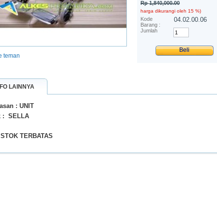
Rp‎ 1,840,000.00
harga dikurangi oleh
15
%)
Kode
04.02.00.06
Barang :
Jumlah
ke teman
NFO LAINNYA
san : UNIT
k : SELLA
: STOK TERBATAS