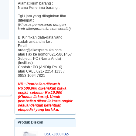
Alamat kirim barang :
Nama Penerima barang :
Tgl / jam yang diinginkan tiba
ditempat :
(Khusus pemesanan dengan
kurir alkespramuka.com sendiri)
B. Kirimkan data-data yang
sudah anda tulis ke :
Email :
order@alkespramuka.com
atau Fax ke nomor 021-5861457
Subject : PO (Nama Anda)
(Institusi)
Contoh : PO (ANDI)( Rs. X)
atau CALL 021- 2254 1133 /
0853 1094 7821
NB : Pembelian dibawah
Rp.500.000 dikenakan biaya
ongkir sebesar Rp.10.000
(Khusus Jakarta). Untuk
pembelian diluar Jakarta ongkir
sesuai dengan ketentuan
ekspedisi yang berlaku.
Produk Diskon
BSC-1300IIB2-