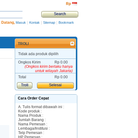
Rp‎
 Datang,
|
|
|
Masuk
Kontak
Sitemap
Bookmark
TROLI
Tidak ada produk dipilih
Ongkos Kirim
Rp‎ 0.00
(Ongkos kirim berlaku hanya
untuk wilayah Jakarta)
Total
Rp‎ 0.00
Troli
Selesai
Cara Order Cepat
A. Tulis format dibawah ini :
Kode produk :
Nama Produk :
Jumlah Barang :
Nama Pemesan :
Lembaga/Institusi :
Telp Pemesan :
HP Pemesan :