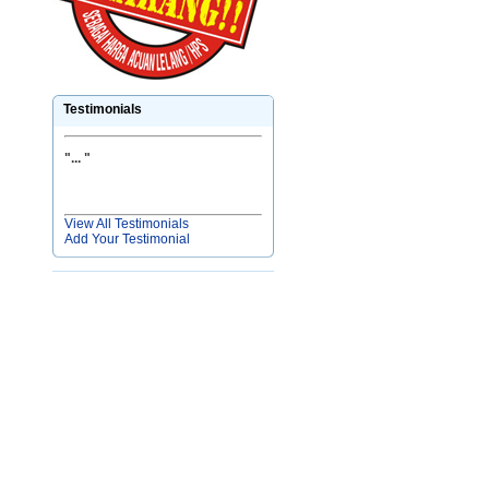
Testimonials
"
... "
View All Testimonials
Add Your Testimonial