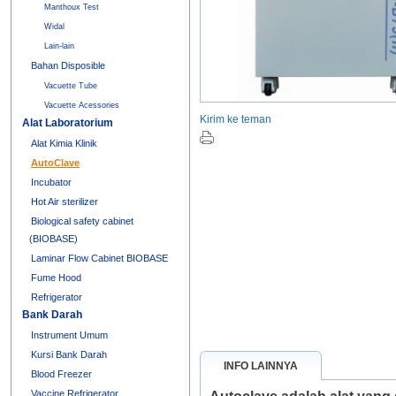
Manthoux Test
Widal
Lain-lain
Bahan Disposible
Vacuette Tube
Vacuette Acessories
Kirim ke teman
Alat Laboratorium
Alat Kimia Klinik
AutoClave
Incubator
Hot Air sterilizer
Biological safety cabinet
(BIOBASE)
Laminar Flow Cabinet BIOBASE
Fume Hood
Refrigerator
Bank Darah
Instrument Umum
Kursi Bank Darah
INFO LAINNYA
Blood Freezer
Vaccine Refrigerator