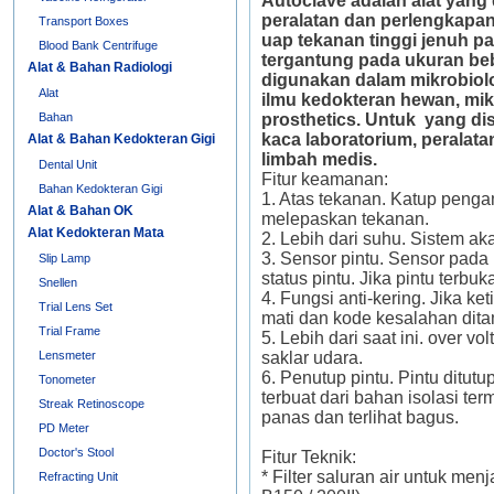
Autoclave adalah alat yang
peralatan dan perlengkapa
Transport Boxes
uap tekanan tinggi jenuh pa
Blood Bank Centrifuge
tergantung pada ukuran beb
Alat & Bahan Radiologi
digunakan dalam mikrobiologi
Alat
ilmu kedokteran hewan, mik
Bahan
prosthetics. Untuk yang di
kaca laboratorium, peralata
Alat & Bahan Kedokteran Gigi
limbah medis.
Dental Unit
Fitur keamanan:
Bahan Kedokteran Gigi
1. Atas tekanan. Katup penga
Alat & Bahan OK
melepaskan tekanan.
Alat Kedokteran Mata
2. Lebih dari suhu. Sistem ak
3. Sensor pintu. Sensor pada
Slip Lamp
status pintu. Jika pintu terbuk
Snellen
4. Fungsi anti-kering. Jika ke
Trial Lens Set
mati dan kode kesalahan ditam
Trial Frame
5. Lebih dari saat ini. over vo
Lensmeter
saklar udara.
6. Penutup pintu. Pintu dit
Tonometer
terbuat dari bahan isolasi ter
Streak Retinoscope
panas dan terlihat bagus.
PD Meter
Doctor's Stool
Fitur Teknik:
* Filter saluran air untuk men
Refracting Unit