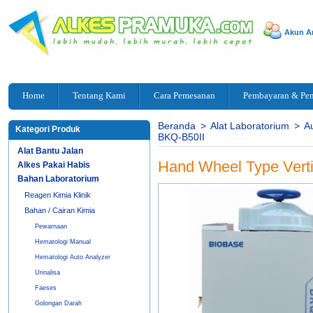
Akun A
Home
Tentang Kami
Cara Pemesanan
Pembayaran & Pe
Beranda
>
Alat Laboratorium
>
A
Kategori Produk
BKQ-B50II
Alat Bantu Jalan
Hand Wheel Type Verti
Alkes Pakai Habis
Bahan Laboratorium
Reagen Kimia Klinik
Bahan / Cairan Kimia
Pewarnaan
Hematologi Manual
Hematologi Auto Analyzer
Urinalisa
Faeses
Golongan Darah