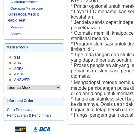
B150 / 200II).
Autorefractometer
* Printer opsional untuk merek
Operating Microscope
* Layar LED menampilkan se
Kursi Roda MedTic
kesalahan.
Rapid Test
* Jendela servis cepat indep
pemeliharaan.
Monotes
* Otomatis memilih knalpot c
Answer
sterilisasi meluap.
* Program sterilisasi untuk dre
Merk Produk
limbah, dll.
* Tipe roda tangan dari strukt
3 M
yang dapat diperluas sendir
ABN
* Proses pengisian air yang 
AGFA
pemanasan, sterilisasi, peng
AMBU
otomatis.
ANSWER
* Mengadopsi metode pembuan
metode pembuangan pulsa di
di dalam ruang untuk memasti
* Tangki air stainless steel 
Informasi Order
ke dalamnya. Dosis uap tidak 
bagian luar tetap bersih dan k
Cara Pemesanan
* Fungsi pengeringan (kecual
Pembayaran & Pengiriman