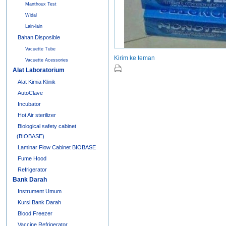
Manthoux Test
Widal
Lain-lain
Bahan Disposible
Vacuette Tube
Kirim ke teman
Vacuette Acessories
Alat Laboratorium
Alat Kimia Klinik
AutoClave
Incubator
Hot Air sterilizer
Biological safety cabinet
(BIOBASE)
Laminar Flow Cabinet BIOBASE
Fume Hood
Refrigerator
Bank Darah
Instrument Umum
Kursi Bank Darah
Blood Freezer
Vaccine Refrigerator