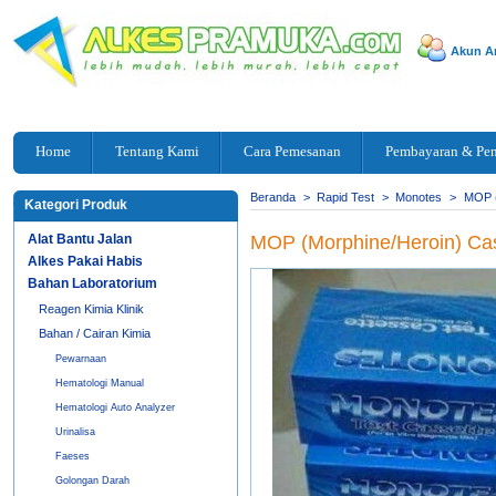
Akun A
Home
Tentang Kami
Cara Pemesanan
Pembayaran & Pe
Beranda
>
Rapid Test
>
Monotes
>
MOP (
Kategori Produk
Alat Bantu Jalan
MOP (Morphine/Heroin) Ca
Alkes Pakai Habis
Bahan Laboratorium
Reagen Kimia Klinik
Bahan / Cairan Kimia
Pewarnaan
Hematologi Manual
Hematologi Auto Analyzer
Urinalisa
Faeses
Golongan Darah