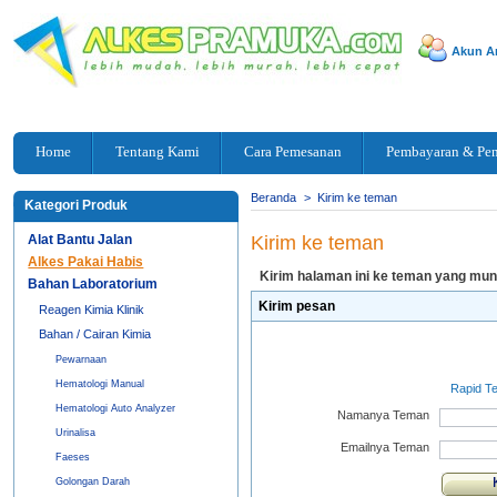
Akun A
Home
Tentang Kami
Cara Pemesanan
Pembayaran & Pe
Beranda
>
Kirim ke teman
Kategori Produk
Alat Bantu Jalan
Kirim ke teman
Alkes Pakai Habis
Kirim halaman ini ke teman yang mungk
Bahan Laboratorium
Kirim pesan
Reagen Kimia Klinik
Bahan / Cairan Kimia
Pewarnaan
Hematologi Manual
Rapid T
Hematologi Auto Analyzer
Namanya Teman
Urinalisa
Emailnya Teman
Faeses
Golongan Darah